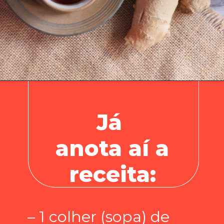
Já
anota aí a
receita:
– 1 colher (sopa) de