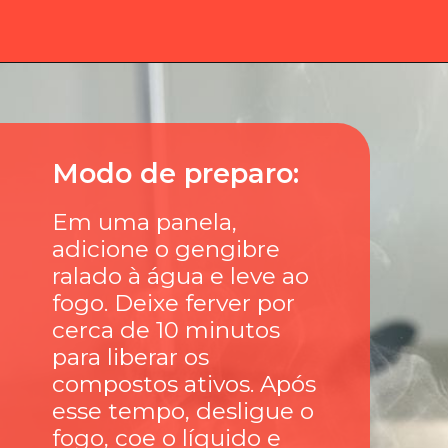
Modo de preparo:
Em uma panela,
adicione o gengibre
ralado à água e leve ao
fogo. Deixe ferver por
cerca de 10 minutos
para liberar os
compostos ativos. Após
esse tempo, desligue o
fogo, coe o líquido e