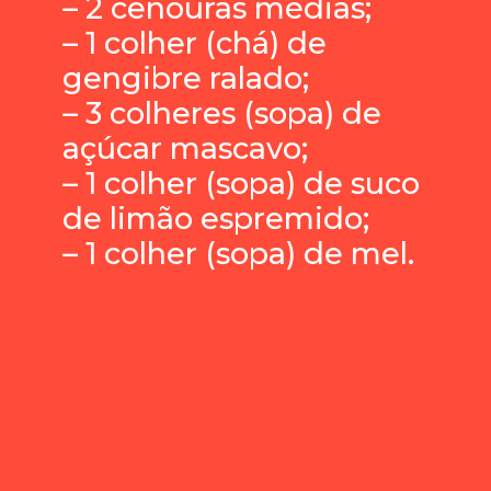
– 2 cenouras médias;
– 1 colher (chá) de
gengibre ralado;
– 3 colheres (sopa) de
açúcar mascavo;
– 1 colher (sopa) de suco
de limão espremido;
– 1 colher (sopa) de mel.