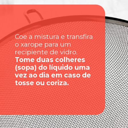
Coe a mistura e transfira
o xarope para um
recipiente de vidro.
Tome duas colheres
(sopa) do líquido uma
vez ao dia em caso de
tosse ou coriza.