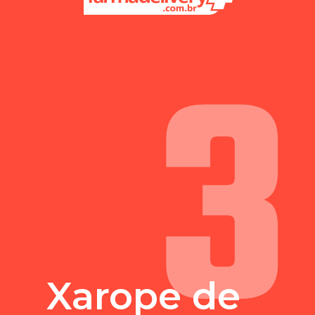
3
Xarope de