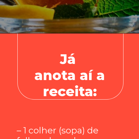
Já
anota aí a
receita:
– 1 colher (sopa) de