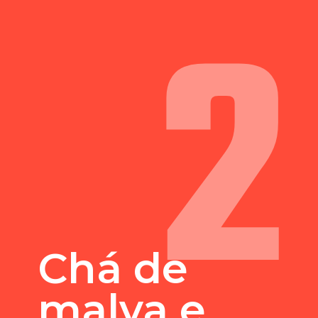
2
Chá de
malva e