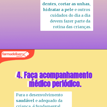
dentes
, 
cortar as unhas
, 
hidratar a pele
 e outros 
cuidados do dia a dia 
devem fazer parte da 
rotina das crianças.
4. Faça acompanhamento 
4. Faça acompanhamento 
médico periódico.
médico periódico.
Para o desenvolvimento 
saudável 
e adequado da 
criança, é fundamental 