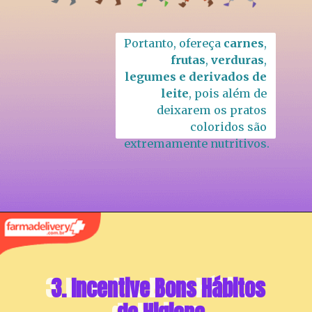
Portanto, ofereça 
carnes
, 
frutas
, 
verduras
, 
legumes e derivados de 
leite
, pois além de 
deixarem os pratos 
coloridos são 
extremamente nutritivos.
3. Incentive Bons Hábitos 
3. Incentive Bons Hábitos 