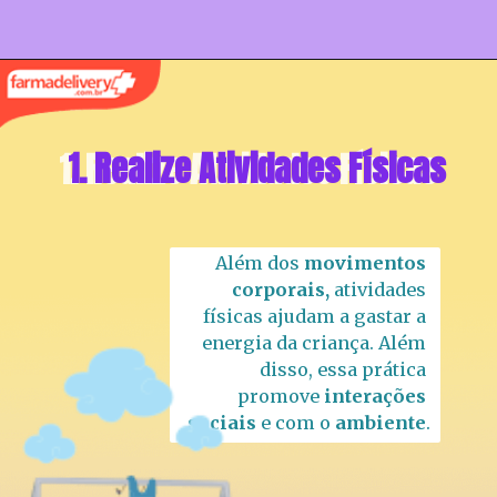
1. Realize Atividades Físicas
1. Realize Atividades Físicas
Além dos 
movimentos 
corporais, 
atividades 
físicas
ajudam a gastar a 
energia da criança. Além 
disso, essa prática 
promove 
interações 
sociais 
e com o 
ambiente
.