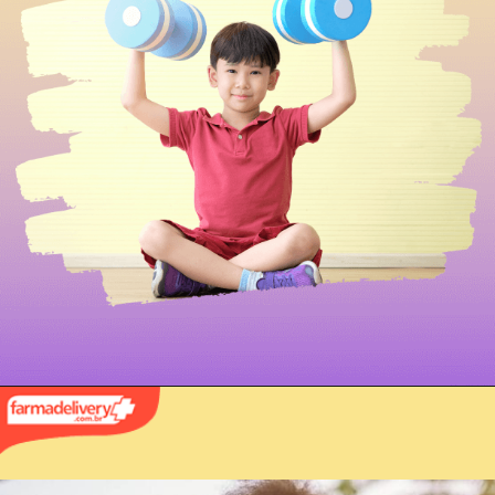
trouxe uma 
mudança na rotina 
de todos, inclusive 
na dos pequenos. 
Por isso, a 
preocupação dos 
pais com a saúde 
infantil e com os 
cuidados 
necessário para o 
bem estar das 
crianças.