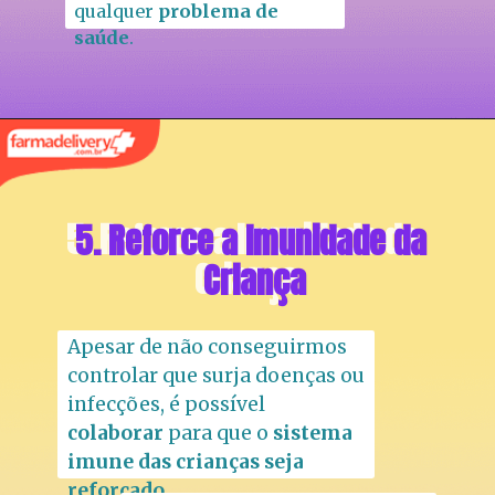
qualquer 
problema de 
saúde
.
5. Reforce a Imunidade da 
5. Reforce a Imunidade da 
Criança
Criança
Apesar de não conseguirmos 
controlar que surja doenças ou 
infecções, é possível 
colaborar 
para que o 
sistema 
imune das crianças seja 
reforçado
.