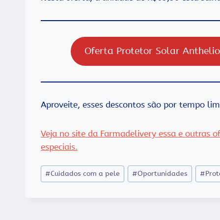
Oferta Protetor Solar Antheli
Aproveite, esses descontos são por tempo li
Veja no site da Farmadelivery essa e outras 
especiais.
Tags
#
Cuidados com a pele
#
Oportunidades
#
Prot
do
Post: