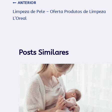
Navegação
ANTERIOR
Limpeza de Pele – Oferta Produtos de Limpeza
de
L’Oreal
Post
Posts Similares