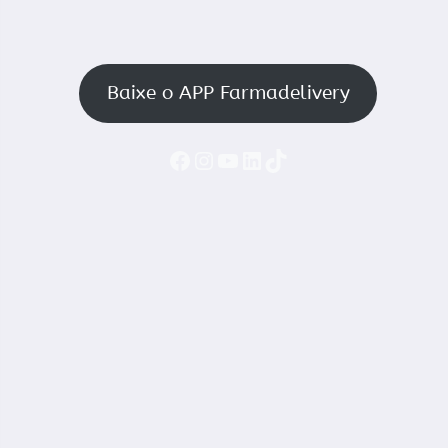
Baixe o APP Farmadelivery
Faceboook
Instagram
YouTube
LinkedIn
TikTok