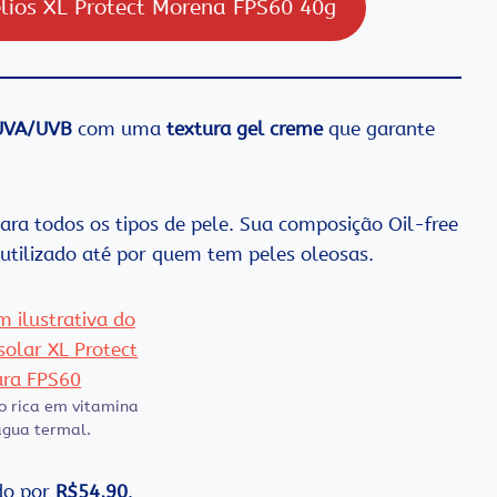
elios XL Protect Morena FPS60 40g
UVA/UVB
com uma
textura gel creme
que garante
para todos os tipos de pele. Sua composição Oil-free
 utilizado até por quem tem peles oleosas.
 rica em vitamina
água termal.
ndo por
R$54,90
.