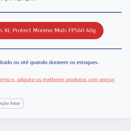
os XL Protect Morena Mais FPS60 40g
mitado ou até quando durarem os estoques.
oferta e, adquira os melhores produtos com preços
eção Solar