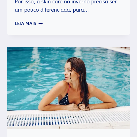
Por isso, a skin care no inverno precisa ser
um pouco diferenciada, para…
SKIN
LEIA MAIS
CARE
NO
INVERNO:
DICAS
PARA
PROTEGER
SUA
PELE
NO
FRIO