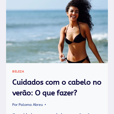
CABELO
NA
PRAIA
QUE
VOCÊ
NÃO
PODE
ESQUECER
BELEZA
Cuidados com o cabelo no
verão: O que fazer?
Por
Paloma Abreu