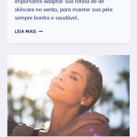
importante adaptar sua rotina de de
skincare no verão, para manter sua pele
sempre bonita e saudável.
SKINCARE
LEIA MAIS
NO
VERÃO:
O
QUE
INCLUIR
NA
ROTINA
DE
CUIDADOS?