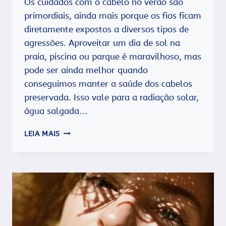
Os cuidados com o cabelo no verão são
primordiais, ainda mais porque os fios ficam
diretamente expostos a diversos tipos de
agressões. Aproveitar um dia de sol na
praia, piscina ou parque é maravilhoso, mas
pode ser ainda melhor quando
conseguimos manter a saúde dos cabelos
preservada. Isso vale para a radiação solar,
água salgada…
CUIDADOS
LEIA MAIS
COM
O
CABELO
NO
VERÃO:
O
QUE
FAZER?