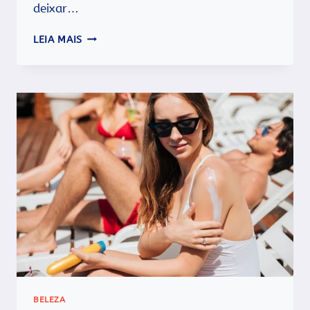
deixar…
PELE
LEIA MAIS
DO
ROSTO
NO
VERÃO:
QUAIS
CUIDADOS
DEVEMOS
TER?
BELEZA