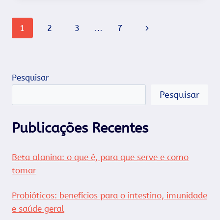
PELE:
POR
Navegação
Página
1
2
3
…
7
QUE
PROTEGER
da
Seguinte
A
PELE
Página
DO
Pesquisar
SOL?
Pesquisar
Publicações Recentes
Beta alanina: o que é, para que serve e como
tomar
Probióticos: benefícios para o intestino, imunidade
e saúde geral