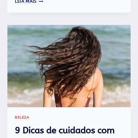
LEIA MAIS
COMO
PROTEGER
O
CABELO
DO
CLORO
DA
PISCINA!
BELEZA
9 Dicas de cuidados com