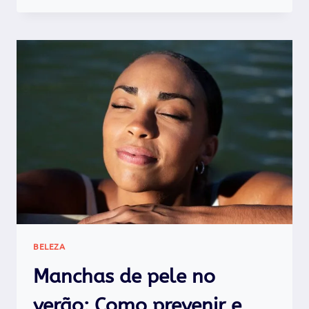
NO
VERÃO:
PORQUÊ
USAR?
BELEZA
Manchas de pele no
verão: Como prevenir e