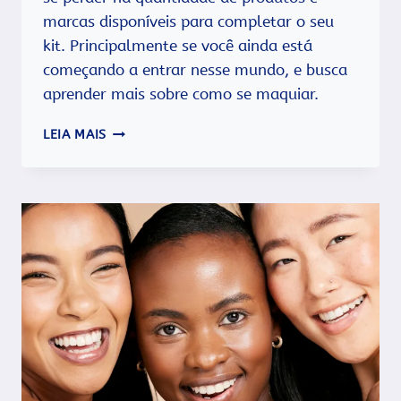
marcas disponíveis para completar o seu
kit. Principalmente se você ainda está
começando a entrar nesse mundo, e busca
aprender mais sobre como se maquiar.
GUIA
LEIA MAIS
COMPLETO
DE
MAQUIAGEM
PARA
INICIANTES:
SAIBA
O
QUE
VOCÊ
PRECISA