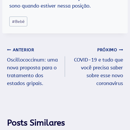
sono quando estiver nessa posição.
Tags
#
Bebê
do
Post:
Navegação
ANTERIOR
PRÓXIMO
Oscillococcinum: uma
COVID-19 e tudo que
de
nova proposta para o
você precisa saber
Post
tratamento dos
sobre esse novo
estados gripais.
coronavírus
Posts Similares