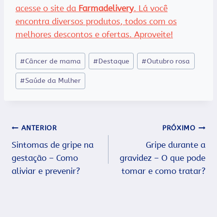
acesse o site da
Farmadelivery
. Lá você
encontra diversos produtos, todos com os
melhores descontos e ofertas. Aproveite!
Tags
#
Câncer de mama
#
Destaque
#
Outubro rosa
do
#
Saúde da Mulher
Post:
Navegação
ANTERIOR
PRÓXIMO
Sintomas de gripe na
Gripe durante a
de
gestação – Como
gravidez – O que pode
Post
aliviar e prevenir?
tomar e como tratar?