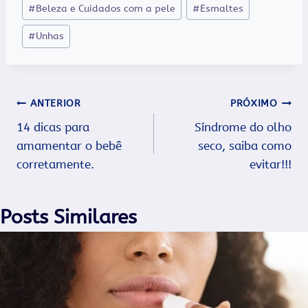
Tags
#
Beleza e Cuidados com a pele
#
Esmaltes
do
#
Unhas
Post:
Navegação
ANTERIOR
PRÓXIMO
14 dicas para
Síndrome do olho
de
amamentar o bebê
seco, saiba como
Post
corretamente.
evitar!!!
Posts Similares