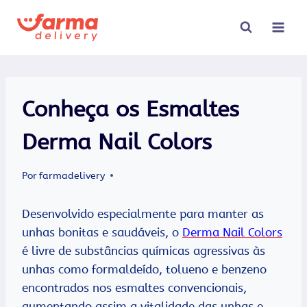
Pular
para
o
Conteúdo
Conheça os Esmaltes
Derma Nail Colors
Por
farmadelivery
Desenvolvido especialmente para manter as
unhas bonitas e saudáveis, o
Derma Nail Colors
é livre de substâncias químicas agressivas às
unhas como formaldeído, tolueno e benzeno
encontrados nos esmaltes convencionais,
aumentando assim a vitalidade das unhas e