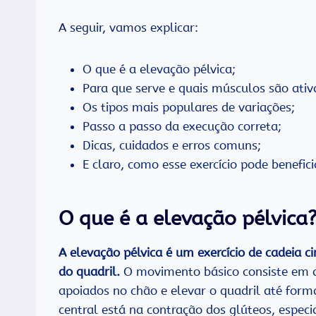
A seguir, vamos explicar:
O que é a elevação pélvica;
Para que serve e quais músculos são ativ
Os tipos mais populares de variações;
Passo a passo da execução correta;
Dicas, cuidados e erros comuns;
E claro, como esse exercício pode benefic
O que é a elevação pélvica
A elevação pélvica é um exercício de cadeia c
do quadril.
O movimento básico consiste em de
apoiados no chão e elevar o quadril até form
central está na contração dos glúteos, espe