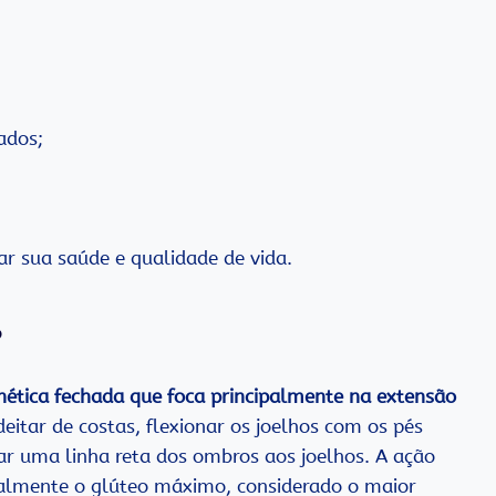
ados;
iar sua saúde e qualidade de vida.
?
inética fechada que foca principalmente na extensão
itar de costas, flexionar os joelhos com os pés
ar uma linha reta dos ombros aos joelhos. A ação
cialmente o glúteo máximo, considerado o maior