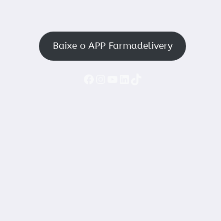
Baixe o APP Farmadelivery
Faceboook
Instagram
YouTube
LinkedIn
TikTok