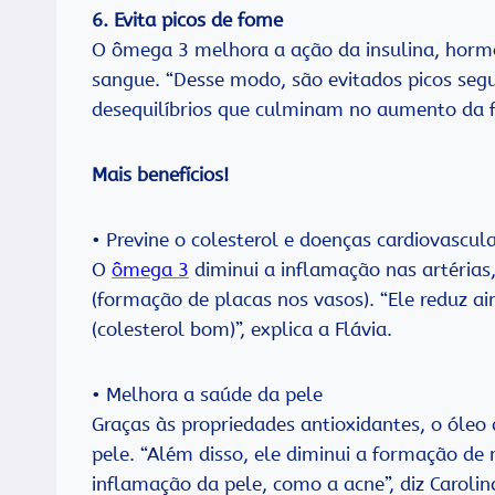
6. Evita picos de fome
O ômega 3 melhora a ação da insulina, horm
sangue. “Desse modo, são evitados picos seg
desequilíbrios que culminam no aumento da fom
Mais benefícios!
• Previne o colesterol e doenças cardiovascul
O
ômega 3
diminui a inflamação nas artérias
(formação de placas nos vasos). “Ele reduz a
(colesterol bom)”, explica a Flávia.
• Melhora a saúde da pele
Graças às propriedades antioxidantes, o óleo
pele. “Além disso, ele diminui a formação de
inflamação da pele, como a acne”, diz Carolin