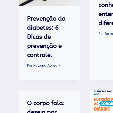
conh
ente
Prevenção da
dife
diabetes: 6
Por
farm
Dicas de
prevenção e
controle.
Por
Paloma Abreu
O corpo fala:
desejo por