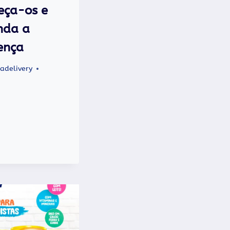
eça-os e
nda a
rença
adelivery