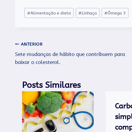
Tags
#
Alimentação e dieta
#
Linhaça
#
Ômega 3
do
Post:
Navegação
ANTERIOR
Sete mudanças de hábito que contribuem para
de
baixar o colesterol.
Post
Posts Similares
Carb
simp
comp