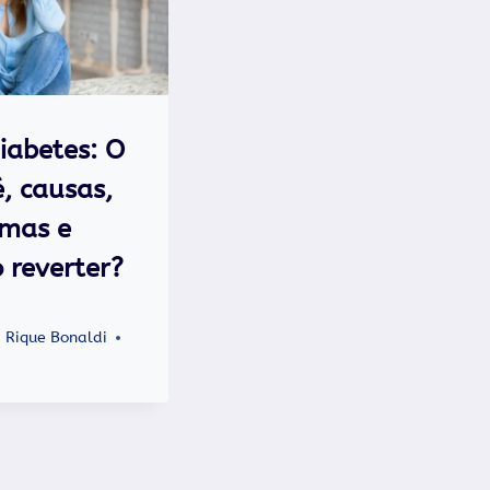
iabetes: O
, causas,
omas e
 reverter?
 Rique Bonaldi