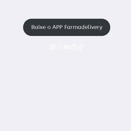
Baixe o APP Farmadelivery
Faceboook
Instagram
YouTube
LinkedIn
TikTok