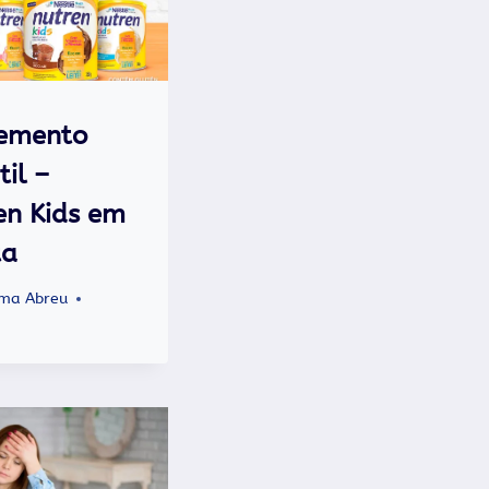
emento
til –
en Kids em
ta
ma Abreu