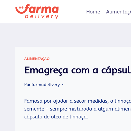
Pular
para
Home
Alimentaç
o
Conteúdo
ALIMENTAÇÃO
Emagreça com a cápsula
Por
farmadelivery
Famosa por ajudar a secar medidas, a linhaç
semente – sempre misturada a algum alimento
cápsula de óleo de linhaça.