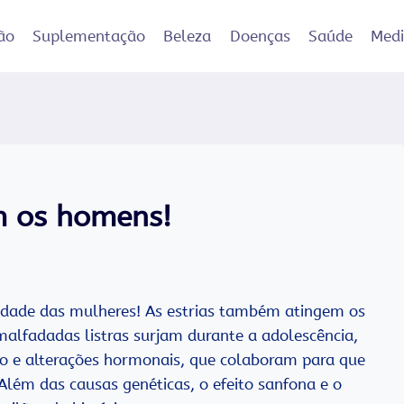
ão
Suplementação
Beleza
Doenças
Saúde
Med
m os homens!
idade das mulheres! As estrias também atingem os
lfadadas listras surjam durante a adolescência,
o e alterações hormonais, que colaboram para que
lém das causas genéticas, o efeito sanfona e o