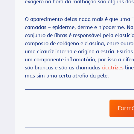
exagero na hora da malhação são alguns dos v
O aparecimento delas nada mais é que uma “r
camadas – epiderme, derme e hipoderme. Na 
conjunto de fibras é responsável pela elastic
composto de colágeno e elastina, entre outr
uma cicatriz interna e origina a estria. Estr
um componente inflamatório, por isso a difere
são brancas e são as chamadas
cicatrizes
lin
mas sim uma certa atrofia da pele.
Farmá