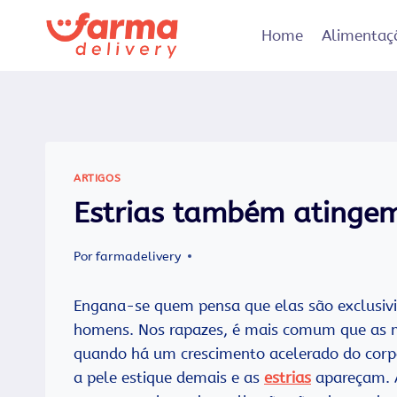
Pular
para
Home
Alimentaç
o
Conteúdo
ARTIGOS
Estrias também atinge
Por
farmadelivery
Engana-se quem pensa que elas são exclusiv
homens. Nos rapazes, é mais comum que as ma
quando há um crescimento acelerado do corp
a pele estique demais e as
estrias
apareçam. A