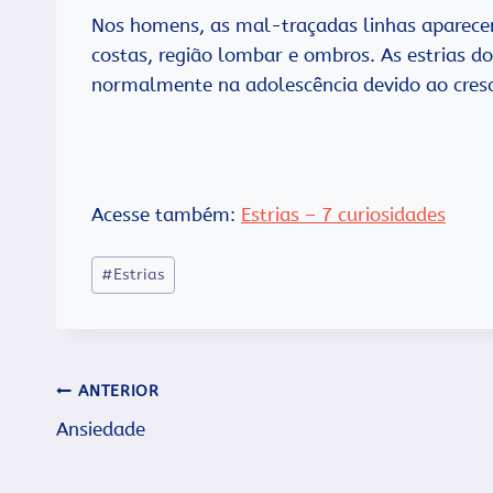
Nos homens, as mal-traçadas linhas aparecem
costas, região lombar e ombros. As estrias
do
normalmente na adolescência devido ao cresc
Acesse também:
Estrias – 7 curiosidades
Tags
#
Estrias
do
Post:
Navegação
ANTERIOR
Ansiedade
de
Post