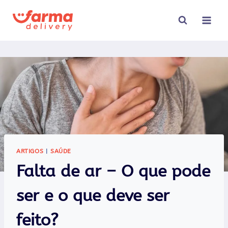
Pular
para
o
Conteúdo
ARTIGOS
|
SAÚDE
Falta de ar – O que pode
ser e o que deve ser
feito?