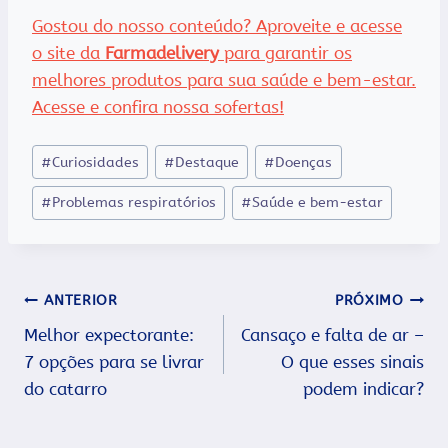
Gostou do nosso conteúdo? Aproveite e acesse
o site da
Farmadelivery
para garantir os
melhores produtos para sua saúde e bem-estar.
Acesse e confira nossa sofertas!
Tags
#
Curiosidades
#
Destaque
#
Doenças
do
#
Problemas respiratórios
#
Saúde e bem-estar
Post:
Navegação
ANTERIOR
PRÓXIMO
Melhor expectorante:
Cansaço e falta de ar –
de
7 opções para se livrar
O que esses sinais
Post
do catarro
podem indicar?