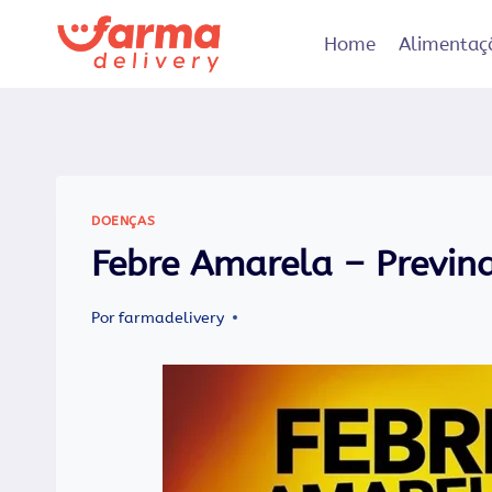
Pular
para
Home
Alimentaç
o
Conteúdo
DOENÇAS
Febre Amarela – Previn
Por
farmadelivery