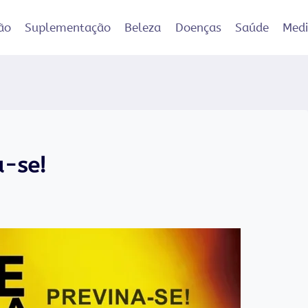
ão
Suplementação
Beleza
Doenças
Saúde
Med
a-se!