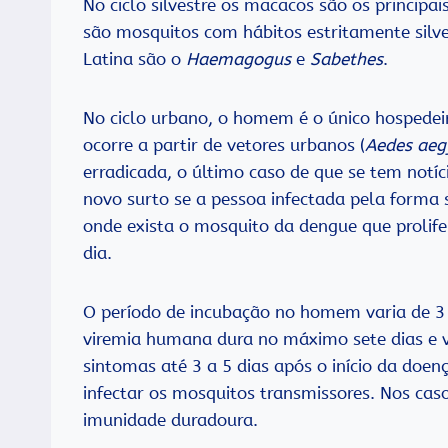
No ciclo silvestre os macacos são os principai
são mosquitos com hábitos estritamente silv
Latina são o
Haemagogus
e
Sabethes
.
No ciclo urbano, o homem é o único hospedei
ocorre a partir de vetores urbanos (
Aedes aeg
erradicada, o último caso de que se tem notí
novo surto se a pessoa infectada pela forma s
onde exista o mosquito da dengue que prolifer
dia.
O período de incubação no homem varia de 3 a
viremia humana dura no máximo sete dias e v
sintomas até 3 a 5 dias após o início da doe
infectar os mosquitos transmissores. Nos cas
imunidade duradoura.