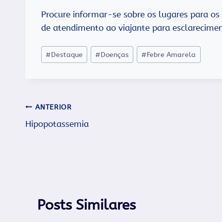
Procure informar-se sobre os lugares para os 
de atendimento ao viajante para esclarecimen
Tags
#
Destaque
#
Doenças
#
Febre Amarela
do
Post:
Navegação
ANTERIOR
Hipopotassemia
de
Post
Posts Similares