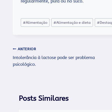
regularmente, pura ou no suco.
Tags
#
Alimentação
#
Alimentação e dieta
#
Destaq
do
Post:
Navegação
ANTERIOR
Intolerância à lactose pode ser problema
de
psicológico.
Post
Posts Similares