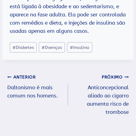
está ligada à obesidade e ao sedentarismo, e
aparece na fase adulta. Ela pode ser controlada
com remédios e dieta, e injeções de insulina são
usadas apenas em alguns casos.
Tags
#
Diabetes
#
Doenças
#
Insulina
do
Post:
Navegação
ANTERIOR
PRÓXIMO
Daltonismo é mais
Anticoncepcional
de
comum nos homens.
aliado ao cigarro
Post
aumenta risco de
trombose