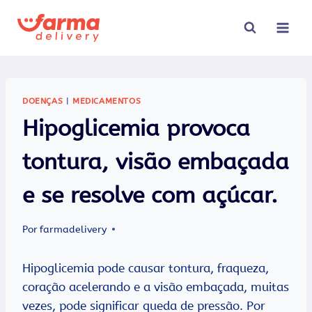
Pular
para
o
Conteúdo
DOENÇAS
|
MEDICAMENTOS
Hipoglicemia provoca
tontura, visão embaçada
e se resolve com açúcar.
Por
farmadelivery
Hipoglicemia pode causar tontura, fraqueza,
coração acelerando e a visão embaçada, muitas
vezes, pode significar queda de pressão. Por