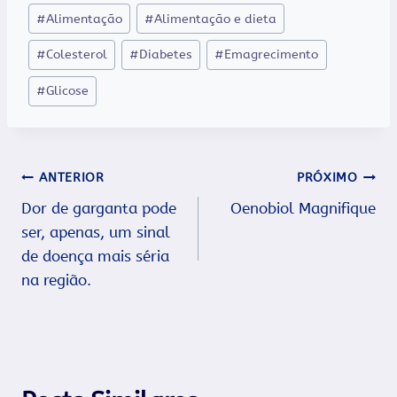
Tags
#
Alimentação
#
Alimentação e dieta
do
#
Colesterol
#
Diabetes
#
Emagrecimento
Post:
#
Glicose
Navegação
ANTERIOR
PRÓXIMO
Dor de garganta pode
Oenobiol Magnifique
de
ser, apenas, um sinal
Post
de doença mais séria
na região.