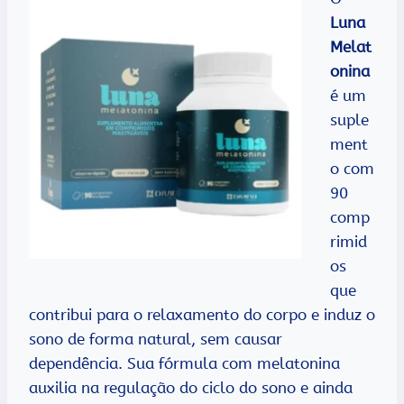
Luna
Melat
onina
é um
suple
ment
o com
90
comp
rimid
os
que
contribui para o relaxamento do corpo e induz o
sono de forma natural, sem causar
dependência. Sua fórmula com melatonina
auxilia na regulação do ciclo do sono e ainda