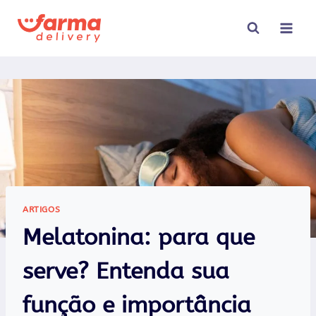
Pular
para
o
Conteúdo
ARTIGOS
Melatonina: para que
serve? Entenda sua
função e importância