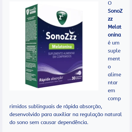
O
SonoZ
zz
Melat
onina
é um
suple
ment
o
alime
ntar
em
comp
rimidos sublinguais de rápida absorção,
desenvolvido para auxiliar na regulação natural
do sono sem causar dependência.