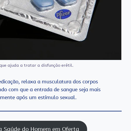
e ajuda a tratar a disfunção erétil.
edicação, relaxa a musculatura dos corpos
zendo com que a entrada de sangue seja mais
lmente após um estímulo sexual.
ra Saúde do Homem em Oferta