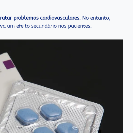
tratar problemas cardiovasculares
. No entanto,
va um efeito secundário nos pacientes.