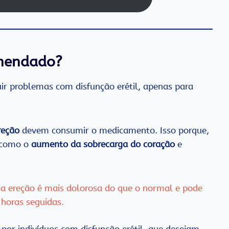
omendado?
r problemas com disfunção erétil, apenas para
reção
devem consumir o medicamento. Isso porque,
s como o
aumento da sobrecarga do coração
e
 a ereção é mais dolorosa do que o normal e pode
 horas seguidas.
 por indivíduos com disfunção erétil, que desejam