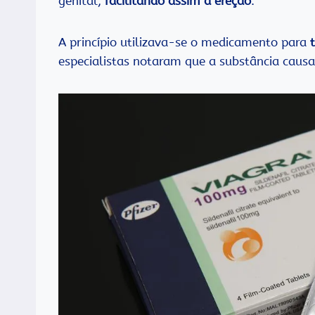
genital,
facilitando assim a ereção
.
A princípio utilizava-se o medicamento para
especialistas notaram que a substância causa