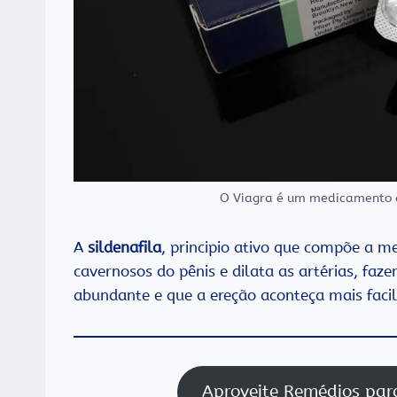
O Viagra é um medicamento qu
A
sildenafila
, principio ativo que compõe a m
cavernosos do pênis e dilata as artérias, fa
abundante e que a ereção aconteça mais faci
Aproveite Remédios pa