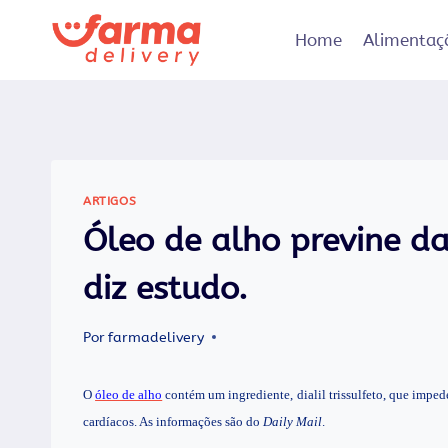
Pular
para
Home
Alimentaç
o
Conteúdo
ARTIGOS
Óleo de alho previne da
diz estudo.
Por
farmadelivery
O
óleo de alho
contém um ingrediente, dialil trissulfeto, que imped
cardíacos. As informações são do
Daily Mail
.