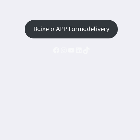
Baixe o APP Farmadelivery
Faceboook
Instagram
YouTube
LinkedIn
TikTok