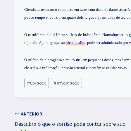
Cientistas testaram o composto em ratos com risco de danos às arté
pouco tempo e reduziu em quase dois terços a quantidade de tecido
O trisulfureto dialil libera sulfeto de hidrogênio. Normalmente, o g
injetado. Agora, graças ao
óleo de alho
, pode ser administrado por v
O sulfeto de hidrogênio é muito útil em pequenas doses, mas é um
ele reduz a inflamação, pressão arterial e mantém as células vivas.
Tags
#
Coração
#
Inflamação
do
Post:
Navegação
ANTERIOR
Descubra o que o sorriso pode contar sobre sua
de