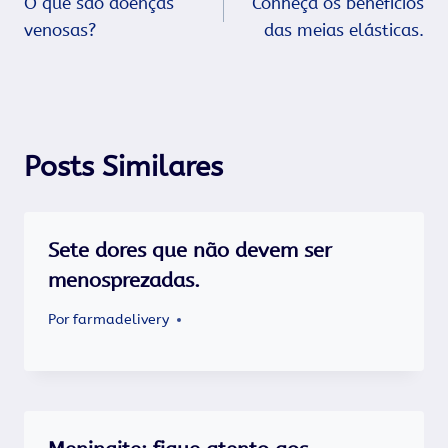
O que são doenças
Conheça os benefícios
de
venosas?
das meias elásticas.
Post
Posts Similares
Sete dores que não devem ser
menosprezadas.
Por
farmadelivery