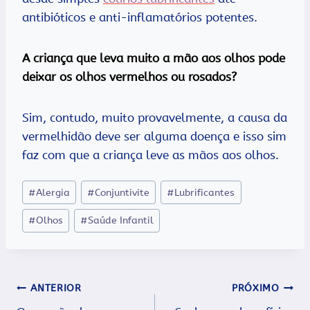
antibióticos e anti-inflamatórios potentes.
A criança que leva muito a mão aos olhos pode
deixar os olhos vermelhos ou rosados?
Sim, contudo, muito provavelmente, a causa da
vermelhidão deve ser alguma doença e isso sim
faz com que a criança leve as mãos aos olhos.
Tags
#
Alergia
#
Conjuntivite
#
Lubrificantes
do
#
Olhos
#
Saúde Infantil
Post:
Navegação
ANTERIOR
PRÓXIMO