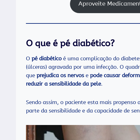
Aproveite Medicamen
O que é pé diabético?
O
pé diabético
é uma complicação do diabetes 
(úlceras) agravada por uma infecção. O qua
que
prejudica os nervos
e
pode causar deform
reduzir a sensibilidade da pele
.
Sendo assim, o paciente esta mais propenso
parte da sensibilidade e da capacidade de sen