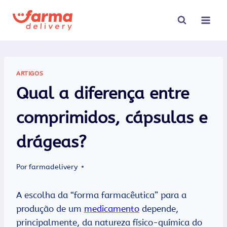
Pular
para
o
Conteúdo
ARTIGOS
Qual a diferença entre
comprimido​s, cápsulas e
drágeas?
Por
farmadelivery
A escolha da “forma farmacêutica” para a
produção de um
medicamento
depende,
principalmente, da natureza físico-química do