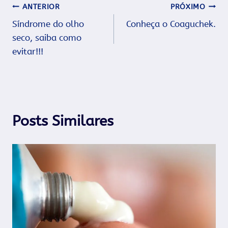
Navegação
ANTERIOR
PRÓXIMO
Síndrome do olho
Conheça o Coaguchek.
de
seco, saiba como
Post
evitar!!!
Posts Similares