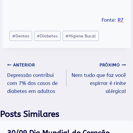
Fonte:
R7
Tags
#
Dentes
#
Diabetes
#
Higiene Bucal
do
Post:
Navegação
ANTERIOR
PRÓXIMO
Depressão contribui
Nem tudo que faz você
de
com 7% dos casos de
espirrar é rinite
Post
diabetes em adultos
alérgica!
Posts Similares
30/09 Dia Mundial do Coração…