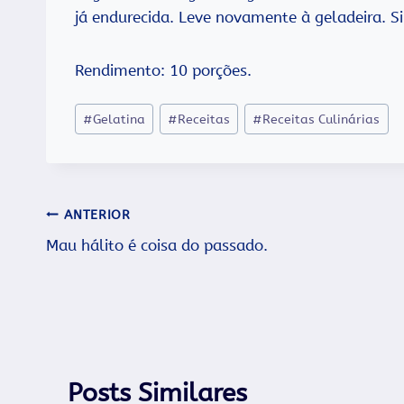
já endurecida. Leve novamente à geladeira.
Rendimento: 10 porções.
Tags
#
Gelatina
#
Receitas
#
Receitas Culinárias
do
Post:
Navegação
ANTERIOR
Mau hálito é coisa do passado.
de
Post
Posts Similares