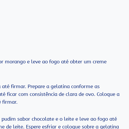
r morango e leve ao fogo até obter um creme
a até firmar. Prepare a gelatina conforme as
té ficar com consistência de clara de ovo. Coloque a
 firmar.
pudim sabor chocolate e o leite e leve ao fogo até
e de leite. Espere esfriar e coloque sobre a gelatina