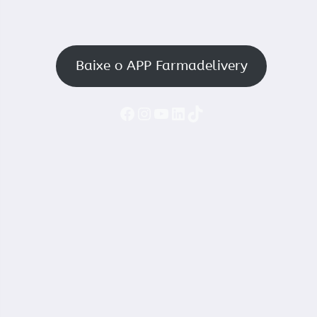
Baixe o APP Farmadelivery
Faceboook
Instagram
YouTube
LinkedIn
TikTok