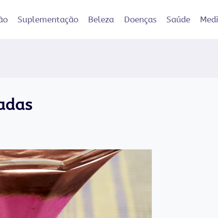
ão
Suplementação
Beleza
Doenças
Saúde
Med
adas