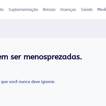
ão
Suplementação
Beleza
Doenças
Saúde
Med
em ser menosprezadas.
s que você nunca deve ignorar.