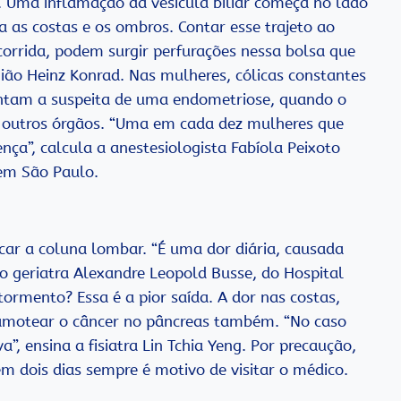
 Uma inflamação da vesícula biliar começa no lado
ra as costas e os ombros. Contar esse trajeto ao
corrida, podem surgir perfurações nessa bolsa que
rgião Heinz Konrad. Nas mulheres, cólicas constantes
antam a suspeita de uma endometriose, quando o
de outros órgãos. “Uma em cada dez mulheres que
a”, calcula a anestesiologista Fabíola Peixoto
 em São Paulo.
car a coluna lombar. “É uma dor diária, causada
z o geriatra Alexandre Leopold Busse, do Hospital
ormento? Essa é a pior saída. A dor nas costas,
camotear o câncer no pâncreas também. “No caso
”, ensina a fisiatra Lin Tchia Yeng. Por precaução,
 dois dias sempre é motivo de visitar o médico.