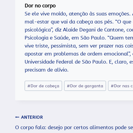
Dor no corpo
Se ele vive moído, atenção às suas emoções.
mal-estar que vai da cabeça aos pés. “O que d
psicológica”, diz Alaide Degani de Cantone, 
Psicologia e Saúde, em São Paulo. “Quem te
vive triste, pessimista, sem ver prazer nas co
apostar em problemas de ordem emocional”, o
Universidade Federal de São Paulo. E, claro, 
precisam de alívio.
Tags
#
Dor de cabeça
#
Dor de garganta
#
Dor nas 
do
Post:
Navegação
ANTERIOR
O corpo fala: desejo por certos alimentos pode se
de