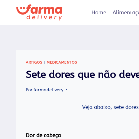
Pular
para
Home
Alimentaç
o
Conteúdo
ARTIGOS
|
MEDICAMENTOS
Sete dores que não dev
Por
farmadelivery
Veja abaixo, sete dore
Dor de cabeça