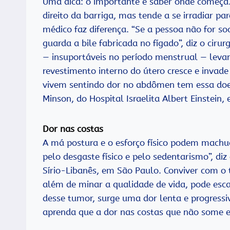
Uma dica: o importante é saber onde começa.
direito da barriga, mas tende a se irradiar pa
médico faz diferença. “Se a pessoa não for so
guarda a bile fabricada no fígado”, diz o ciru
— insuportáveis no período menstrual — lev
revestimento interno do útero cresce e inva
vivem sentindo dor no abdômen tem essa doenç
Minson, do Hospital Israelita Albert Einstein,
Dor nas costas
A má postura e o esforço físico podem machu
pelo desgaste físico e pelo sedentarismo”, di
Sírio-Libanês, em São Paulo. Conviver com o t
além de minar a qualidade de vida, pode es
desse tumor, surge uma dor lenta e progressiva
aprenda que a dor nas costas que não some em