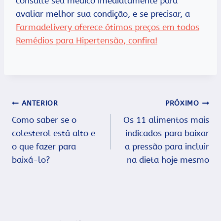
consulte seu médico imediatamente para
avaliar melhor sua condição, e se precisar, a
Farmadelivery oferece ótimos preços em todos
Remédios para Hipertensão, confira
!
Navegação
ANTERIOR
PRÓXIMO
Como saber se o
Os 11 alimentos mais
de
colesterol está alto e
indicados para baixar
Post
o que fazer para
a pressão para incluir
baixá-lo?
na dieta hoje mesmo