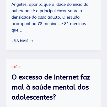
Angeles, aponta que a idade do início da
puberdade é o principal fator sobre a
densidade do osso adulto. O estudo
acompanhou 78 meninas e 84 meninos
que…
PUBERDADE
LEIA MAIS
MAIS
CEDO
DIMINUI
O
RISCO
SAÚDE
DE
OSTEOPOROSE.
O excesso de Internet faz
mal à saúde mental dos
adolescentes?