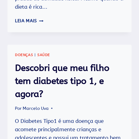
dieta é rica…
VOCÊ
LEIA MAIS
CONHECE
O
PSYLLIUM?
DOENÇAS
|
SAÚDE
Descobri que meu filho
tem diabetes tipo 1, e
agora?
Por
Marcelo Uva
O Diabetes Tipo1 é uma doença que
acomete principalmente crianças e
adolescentes e possui um tratamento bem