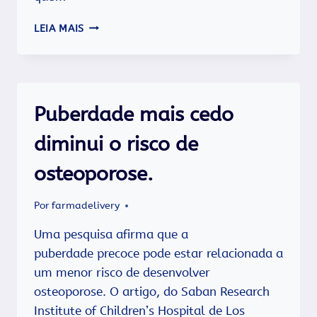
ESTUDANTES
LEIA MAIS
PODEM
CONTAR
COM
FLORAIS
DE
Puberdade mais cedo
BACH!
diminui o risco de
osteoporose.
Por
farmadelivery
Uma pesquisa afirma que a
puberdade precoce pode estar relacionada a
um menor risco de desenvolver
osteoporose. O artigo, do Saban Research
Institute of Children’s Hospital de Los