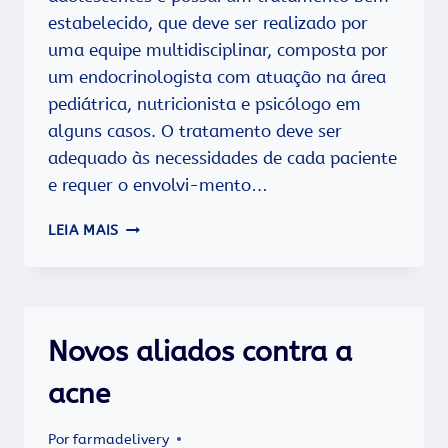
estabelecido, que deve ser realizado por
uma equipe multidisciplinar, composta por
um endocrinologista com atuação na área
pediátrica, nutricionista e psicólogo em
alguns casos. O tratamento deve ser
adequado às necessidades de cada paciente
e requer o envolvi-mento…
DESCOBRI
LEIA MAIS
QUE
MEU
FILHO
TEM
DIABETES
Novos aliados contra a
TIPO
1,
acne
E
AGORA?
Por
farmadelivery