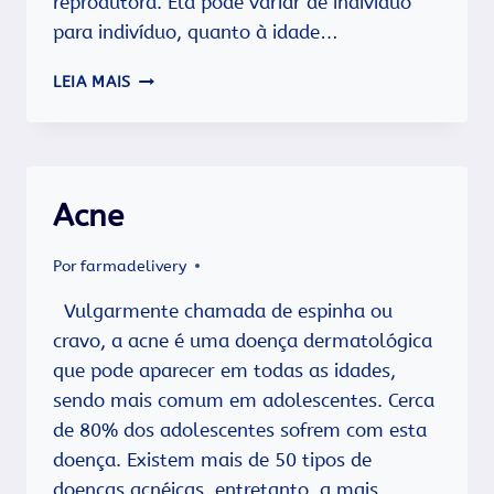
reprodutora. Ela pode variar de indivíduo
para indivíduo, quanto à idade…
MUDANÇAS
LEIA MAIS
NO
CORPO,
TRANSIÇÃO,
PUBERDADE…
COMO
Acne
OCORRE
O
DESENVOLVIMENTO
Por
farmadelivery
NO
ADOLESCENTE?
Vulgarmente chamada de espinha ou
cravo, a acne é uma doença dermatológica
que pode aparecer em todas as idades,
sendo mais comum em adolescentes. Cerca
de 80% dos adolescentes sofrem com esta
doença. Existem mais de 50 tipos de
doenças acnéicas, entretanto, a mais