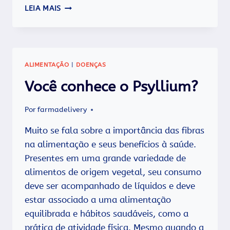
5
LEIA MAIS
DICAS
PARA
NÃO
DESCUIDAR
DA
ALIMENTAÇÃO
|
DOENÇAS
SAÚDE
NAS
Você conhece o Psyllium?
FÉRIAS
DE
Por
farmadelivery
FINAL
DE
Muito se fala sobre a importância das fibras
ANO
na alimentação e seus benefícios à saúde.
Presentes em uma grande variedade de
alimentos de origem vegetal, seu consumo
deve ser acompanhado de líquidos e deve
estar associado a uma alimentação
equilibrada e hábitos saudáveis, como a
prática de atividade física. Mesmo quando a