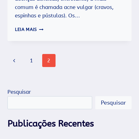
comum é chamada acne vulgar (cravos,
espinhas e pústulas). Os…
ACNE
LEIA MAIS
Navegação
Página
1
2
da
Anterior
Página
Pesquisar
Pesquisar
Publicações Recentes