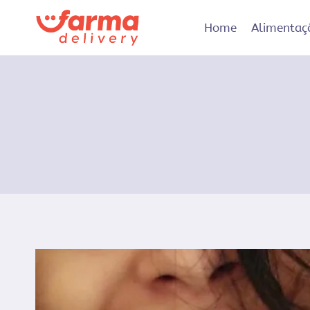
Pular
para
Home
Alimentaç
o
Conteúdo