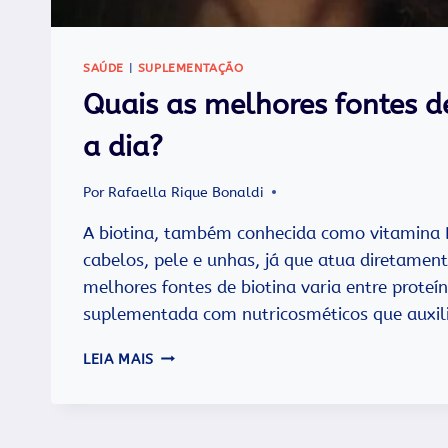
SAÚDE
|
SUPLEMENTAÇÃO
Quais as melhores fontes d
a dia?
Por
Rafaella Rique Bonaldi
A biotina, também conhecida como vitamina B
cabelos, pele e unhas, já que atua diretament
melhores fontes de biotina varia entre prote
suplementada com nutricosméticos que auxil
QUAIS
LEIA MAIS
AS
MELHORES
FONTES
DE