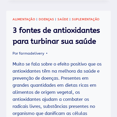
FÍSICOS?
ENTÃO
VOCÊ
PRECISA
ALIMENTAÇÃO
|
DOENÇAS
|
SAÚDE
|
SUPLEMENTAÇÃO
CONHECER
A
3 fontes de antioxidantes
COENZIMA
Q-
para turbinar sua saúde
10!
Por
farmadelivery
Muito se fala sobre o efeito positivo que os
antioxidantes têm na melhora da saúde e
prevenção de doenças. Presentes em
grandes quantidades em dietas ricas em
alimentos de origem vegetal, os
antioxidantes ajudam a combater os
radicais livres, substâncias presentes no
organismo que danificam as células