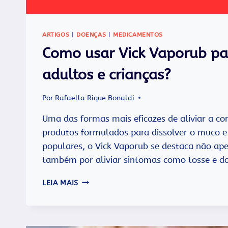
ARTIGOS
|
DOENÇAS
|
MEDICAMENTOS
Como usar Vick Vaporub par
adultos e crianças?
Por
Rafaella Rique Bonaldi
Uma das formas mais eficazes de aliviar a co
produtos formulados para dissolver o muco e f
populares, o Vick Vaporub se destaca não apen
também por aliviar sintomas como tosse e d
COMO
LEIA MAIS
USAR
VICK
VAPORUB
PARA