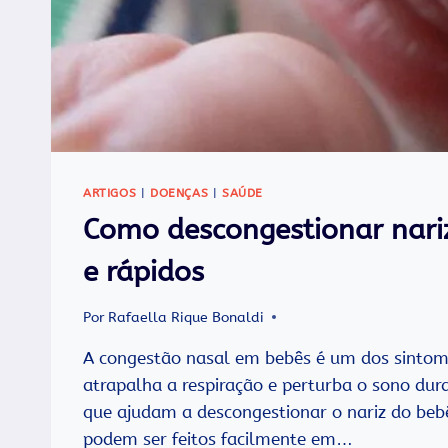
ARTIGOS
|
DOENÇAS
|
SAÚDE
Como descongestionar nari
e rápidos
Por
Rafaella Rique Bonaldi
A congestão nasal em bebês é um dos sintom
atrapalha a respiração e perturba o sono dur
que ajudam a descongestionar o nariz do beb
podem ser feitos facilmente em…