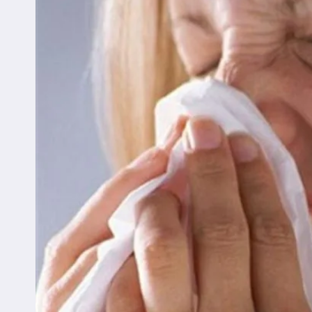
DESCONGESTIONAR
O
NARIZ
DE
ADULTOS
E
CRIANÇAS?