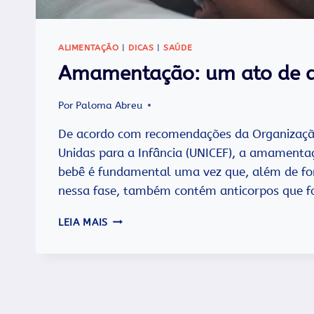
ALIMENTAÇÃO
|
DICAS
|
SAÚDE
Amamentação: um ato de a
Por
Paloma Abreu
De acordo com recomendações da Organizaçã
Unidas para a Infância (UNICEF), a amamentaç
bebê é fundamental uma vez que, além de forn
nessa fase, também contém anticorpos que 
AMAMENTAÇÃO:
LEIA MAIS
UM
ATO
DE
AMOR
E
CUIDADO