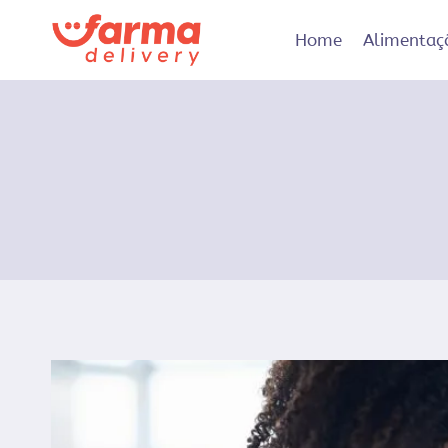
Pular
para
Home
Alimentaç
o
Conteúdo