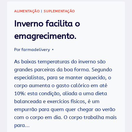
FIBRA
SÃO
ALIMENTAÇÃO
|
SUPLEMENTAÇÃO
MENOS
PROPENSAS
Inverno facilita o
A
TER
emagrecimento.
CÂNCER
DE
Por
farmadelivery
MAMA
!
As baixas temperaturas do inverno são
grandes parceiras da boa forma. Segundo
especialistas, para se manter aquecido, o
corpo aumenta o gasto calórico em até
10%: esta condição, aliada a uma dieta
balanceada e exercícios físicos, é um
empurrão para quem quer chegar ao verão
com o corpo em dia. O corpo trabalha mais
para…