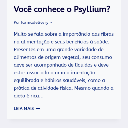
BENEFÍCIOS
DO
Você conhece o Psyllium?
PSYLLIUM?
Por
farmadelivery
Muito se fala sobre a importância das fibras
na alimentação e seus benefícios à saúde.
Presentes em uma grande variedade de
alimentos de origem vegetal, seu consumo
deve ser acompanhado de líquidos e deve
estar associado a uma alimentação
equilibrada e hábitos saudáveis, como a
prática de atividade física. Mesmo quando a
dieta é rica…
VOCÊ
LEIA MAIS
CONHECE
O
PSYLLIUM?