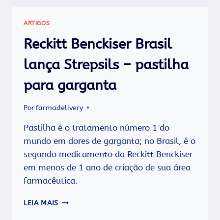
SER,
APENAS,
ARTIGOS
UM
SINAL
Reckitt Benckiser Brasil
DE
DOENÇA
lança Strepsils – pastilha
MAIS
SÉRIA
para garganta
NA
REGIÃO.
Por
farmadelivery
Pastilha é o tratamento número 1 do
mundo em dores de garganta; no Brasil, é o
segundo medicamento da Reckitt Benckiser
em menos de 1 ano de criação de sua área
farmacêutica.
RECKITT
LEIA MAIS
BENCKISER