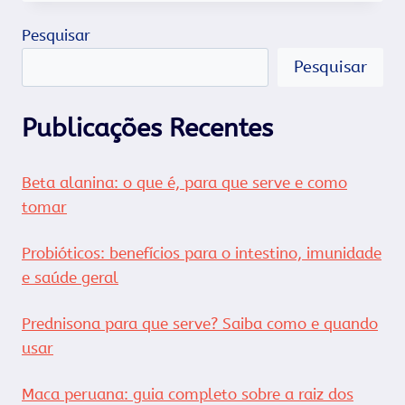
BRASIL
LANÇA
Pesquisar
STREPSILS
–
Pesquisar
PASTILHA
PARA
GARGANTA
Publicações Recentes
Beta alanina: o que é, para que serve e como
tomar
Probióticos: benefícios para o intestino, imunidade
e saúde geral
Prednisona para que serve? Saiba como e quando
usar
Maca peruana: guia completo sobre a raiz dos