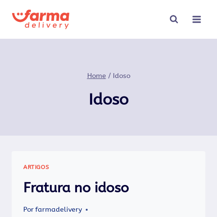
Pular
para
o
Conteúdo
Home
/
Idoso
Idoso
ARTIGOS
Fratura no idoso
Por
farmadelivery