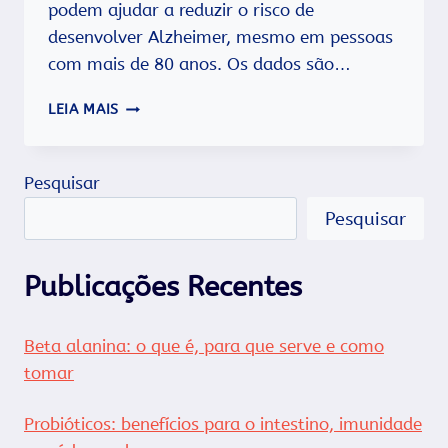
podem ajudar a reduzir o risco de
desenvolver Alzheimer, mesmo em pessoas
com mais de 80 anos. Os dados são…
LAVAR
LEIA MAIS
A
LOUÇA,
COZINHAR
Pesquisar
E
LIMPAR
Pesquisar
A
CASA
REDUZEM
Publicações Recentes
O
RISCO
DE
Beta alanina: o que é, para que serve e como
ALZHEIMER.
tomar
Probióticos: benefícios para o intestino, imunidade