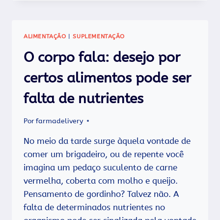
FÍSICOS?
ENTÃO
VOCÊ
PRECISA
ALIMENTAÇÃO
|
SUPLEMENTAÇÃO
CONHECER
A
O corpo fala: desejo por
COENZIMA
Q-
certos alimentos pode ser
10!
falta de nutrientes
Por
farmadelivery
No meio da tarde surge àquela vontade de
comer um brigadeiro, ou de repente você
imagina um pedaço suculento de carne
vermelha, coberta com molho e queijo.
Pensamento de gordinho? Talvez não. A
falta de determinados nutrientes no