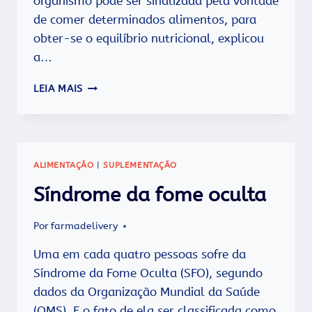
organismo pode ser sinalizada pela vontade
de comer determinados alimentos, para
obter-se o equilíbrio nutricional, explicou
a…
O
LEIA MAIS
CORPO
FALA:
DESEJO
POR
CERTOS
ALIMENTAÇÃO
|
SUPLEMENTAÇÃO
ALIMENTOS
PODE
Síndrome da fome oculta
SER
FALTA
Por
farmadelivery
DE
NUTRIENTES
Uma em cada quatro pessoas sofre da
Síndrome da Fome Oculta (SFO), segundo
dados da Organização Mundial da Saúde
(OMS). E o fato de ela ser classificada como