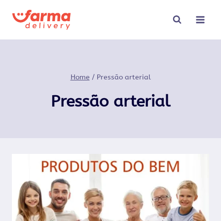
Pular
para
o
Conteúdo
Home
/
Pressão arterial
Pressão arterial