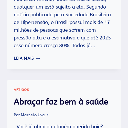
qualquer um está sujeito a ela. Segundo
notícia publicada pela Sociedade Brasileira
de Hipertensão, o Brasil possui mais de 17
milhões de pessoas que sofrem com
pressão alta e a estimativa é que até 2025
esse número cresça 80%. Todos já…
HIPERTENSÃO
LEIA MAIS
–
CONHEÇA
ALGUNS
PRODUTOS
QUE
ARTIGOS
SÃO
ALIADOS
Abraçar faz bem à saúde
NA
GUERRA
Por
Marcelo Uva
CONTRA
ESSE
Você já abraçou alguém querido hoje?