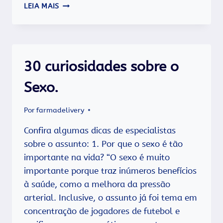
CONSUMIR
LEIA MAIS
MAIS
DE
5
GRAMAS
DE
30 curiosidades sobre o
SAL
POR
Sexo.
DIA
AMEAÇA
O
Por
farmadelivery
SISTEMA
CIRCULATÓRIO.
Confira algumas dicas de especialistas
sobre o assunto: 1. Por que o sexo é tão
importante na vida? “O sexo é muito
importante porque traz inúmeros benefícios
à saúde, como a melhora da pressão
arterial. Inclusive, o assunto já foi tema em
concentração de jogadores de futebol e