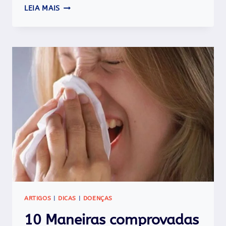
OSCILLOCOCCINUM
LEIA MAIS
PARA
IMUNIDADE
COM
DESCONTO
ESPECIAL.
ARTIGOS
|
DICAS
|
DOENÇAS
10 Maneiras comprovadas