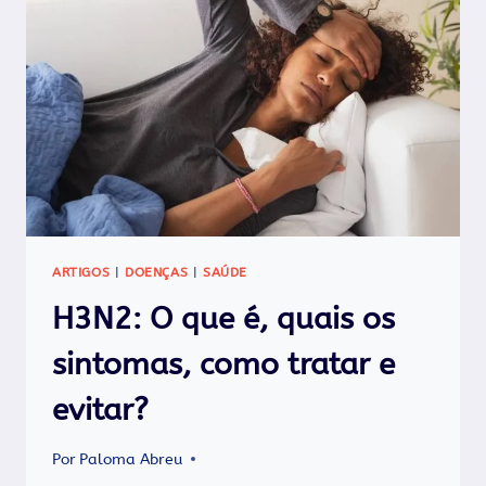
QUANDO
IR
AO
MÉDICO?
ARTIGOS
|
DOENÇAS
|
SAÚDE
H3N2: O que é, quais os
sintomas, como tratar e
evitar?
Por
Paloma Abreu