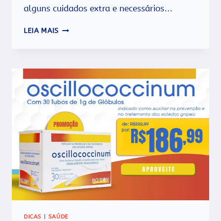
alguns cuidados extra e necessários…
GRIPE
LEIA MAIS
NA
GRAVIDEZ
–
QUAIS
OS
RISCOS
E
COMO
EVITAR?
DICAS
|
SAÚDE