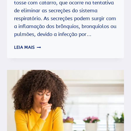
tosse com catarro, que ocorre na tentativa
de eliminar as secreções do sistema
respiratório. As secreções podem surgir com
a inflamação dos brônquios, bronquíolos ou
pulmões, devido a infecção por…
TOSSE
LEIA MAIS
COM
CATARRO:
CAUSAS
E
COMO
ALIVIAR
OS
SINTOMAS?