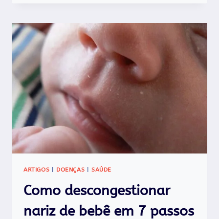
COMPROVADAS
DE
DESCONGESTIONAR
O
NARIZ
ARTIGOS
|
DOENÇAS
|
SAÚDE
Como descongestionar
nariz de bebê em 7 passos