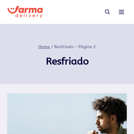
Pular
para
o
Conteúdo
Home
/
Resfriado
- Página 2
Resfriado