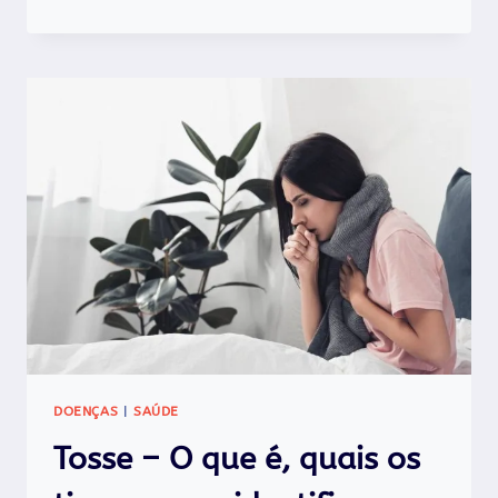
SECA
–
TIPOS,
CAUSAS
E
O
QUE
FAZER
PARA
ALIVIAR?
DOENÇAS
|
SAÚDE
Tosse – O que é, quais os