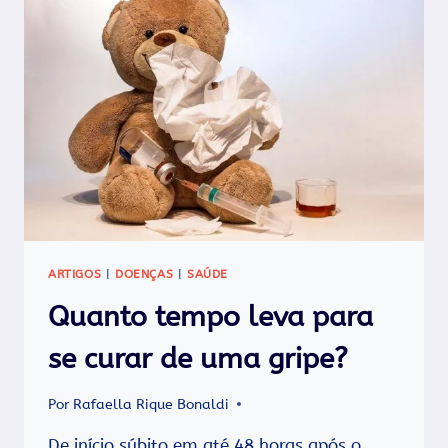
7
PASSOS
SIMPLES
E
RÁPIDOS
ARTIGOS
|
DOENÇAS
|
SAÚDE
Quanto tempo leva para
se curar de uma gripe?
Por
Rafaella Rique Bonaldi
De início súbito em até 48 horas após o