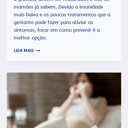
mamães já sabem. Devido a imunidade
mais baixa e os poucos tratamentos que a
gestante pode fazer para aliviar os
sintomas, focar em como prevenir é a
melhor opção.
GRIPE
LEIA MAIS
DURANTE
A
GRAVIDEZ
–
O
QUE
PODE
TOMAR
E
COMO
TRATAR?