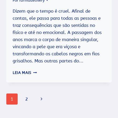
Por
farmadelivery
Dizem que o tempo é cruel. Afinal de
contas, ele passa para todas as pessoas e
traz consequências que são sentidas no
físico e até no emocional. A passagem dos
anos marca o corpo de maneira singular,
vincando a pele que era viçosa e
transformando os cabelos negros em fios
grisalhos. Mas outras partes do…
VAGINA
LEIA MAIS
ENVELHECE?
Navegação
Página
1
2
da
Seguinte