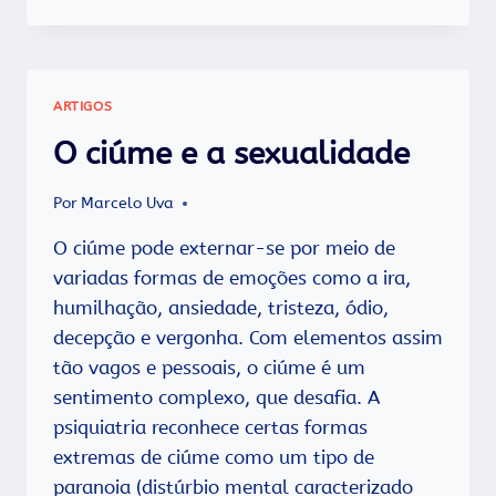
ALGUNS
ALIMENTOS
QUE
AJUDAM
A
ARTIGOS
MELHORAR
A
O ciúme e a sexualidade
VIDA
SEXUAL
Por
Marcelo Uva
O ciúme pode externar-se por meio de
variadas formas de emoções como a ira,
humilhação, ansiedade, tristeza, ódio,
decepção e vergonha. Com elementos assim
tão vagos e pessoais, o ciúme é um
sentimento complexo, que desafia. A
psiquiatria reconhece certas formas
extremas de ciúme como um tipo de
paranoia (distúrbio mental caracterizado