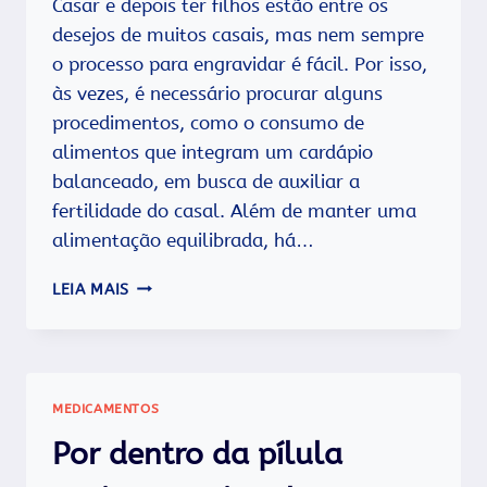
Casar e depois ter filhos estão entre os
desejos de muitos casais, mas nem sempre
o processo para engravidar é fácil. Por isso,
às vezes, é necessário procurar alguns
procedimentos, como o consumo de
alimentos que integram um cardápio
balanceado, em busca de auxiliar a
fertilidade do casal. Além de manter uma
alimentação equilibrada, há…
QUER
LEIA MAIS
ENGRAVIDAR?
SAIBA
QUAIS
ALIMENTOS
PODEM
MEDICAMENTOS
AJUDAR
NESSE
Por dentro da pílula
PROCESSO.