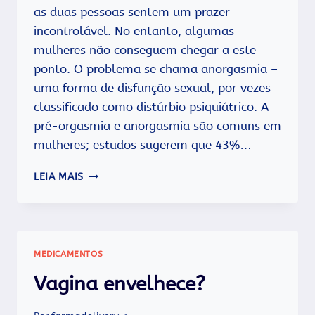
as duas pessoas sentem um prazer
incontrolável. No entanto, algumas
mulheres não conseguem chegar a este
ponto. O problema se chama anorgasmia –
uma forma de disfunção sexual, por vezes
classificado como distúrbio psiquiátrico. A
pré-orgasmia e anorgasmia são comuns em
mulheres; estudos sugerem que 43%…
AUSÊNCIA
LEIA MAIS
DE
ORGASMO
DURANTE
O
SEXO
MEDICAMENTOS
É
UMA
Vagina envelhece?
DISFUNÇÃO.