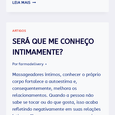
XTRASIZE:
LEIA MAIS
MUITO
MAIS
PRAZER
E
MAIS
ARTIGOS
POTÊNCIA
SEXUAL!
SERÁ QUE ME CONHEÇO
INTIMAMENTE?
Por
farmadelivery
Massageadores íntimos, conhecer o próprio
corpo fortalece a autoestima e,
consequentemente, melhora os
relacionamentos. Quando a pessoa não
sabe se tocar ou do que gosta, isso acaba
refletindo negativamente em suas relações