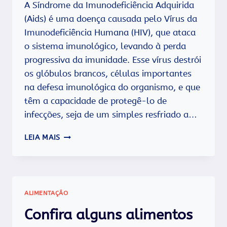
A Síndrome da Imunodeficiência Adquirida
(Aids) é uma doença causada pelo Vírus da
Imunodeficiência Humana (HIV), que ataca
o sistema imunológico, levando à perda
progressiva da imunidade. Esse vírus destrói
os glóbulos brancos, células importantes
na defesa imunológica do organismo, e que
têm a capacidade de protegê-lo de
infecções, seja de um simples resfriado a…
PREVENÇÃO
LEIA MAIS
DA
AIDS:
O
QUE
É
ALIMENTAÇÃO
E
COMO
Confira alguns alimentos
SE