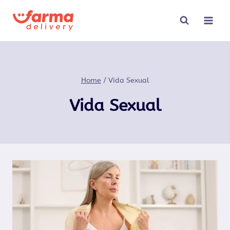
Pular
para
o
Conteúdo
Home
/
Vida Sexual
Vida Sexual