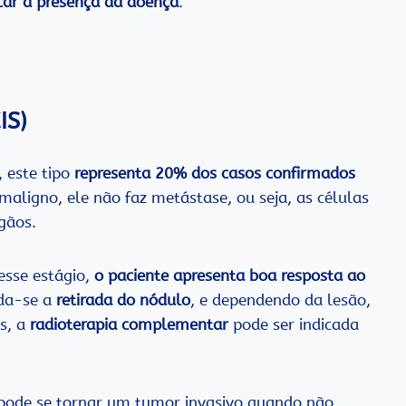
ficar a presença da doença
.
IS)
, este tipo
representa 20% dos casos confirmados
aligno, ele não faz metástase, ou seja, as células
gãos.
esse estágio,
o paciente apresenta boa resposta ao
nda-se a
retirada do nódulo
, e dependendo da lesão,
s, a
radioterapia complementar
pode ser indicada
 pode se tornar um tumor invasivo quando não