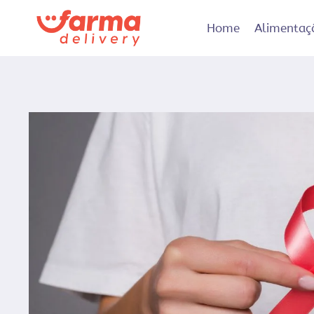
Pular
para
Home
Alimentaç
o
Conteúdo