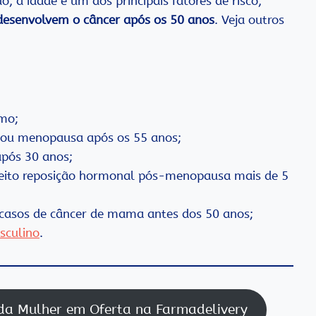
 a idade é um dos principais fatores de risco,
desenvolvem o câncer após os 50 anos
. Veja outros
smo;
 ou menopausa após os 55 anos;
após 30 anos;
 feito reposição hormonal pós-menopausa mais de 5
u casos de câncer de mama antes dos 50 anos;
sculino
.
da Mulher em Oferta na Farmadelivery