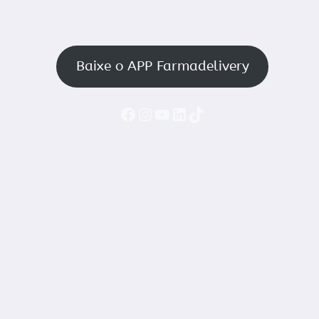
Baixe o APP Farmadelivery
Faceboook
Instagram
YouTube
LinkedIn
TikTok