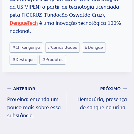
da USP/IPEN) a partir de tecnologia licenciada
pela FIOCRUZ (Fundação Oswaldo Cruz),
DengueTech
é uma inovação tecnológica 100%
nacional.
Tags
#
Chikungunya
#
Curiosidades
#
Dengue
do
#
Destaque
#
Produtos
Post:
Navegação
ANTERIOR
PRÓXIMO
Proteína: entenda um
Hematúria, presença
de
pouco mais sobre essa
de sangue na urina.
Post
substância.