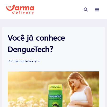
Pular
para
o
Conteúdo
Você já conhece
DengueTech?
Por
farmadelivery