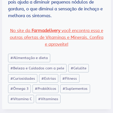
pois ajuda a diminuir pequenos nódulos de
gordura, o que diminui a sensação de inchaço e
melhora os sintomas.
No site da
Farmadelivery
você encontra essa e
outras ofertas de Vitaminas e Minerais. Confira
e aproveite!
Tags
#
Alimentação e dieta
do
#
Beleza e Cuidados com a pele
#
Celulite
Post:
#
Curiosidades
#
Estrias
#
Fitness
#
Ômega 3
#
Probióticos
#
Suplementos
#
Vitamina C
#
Vitaminas