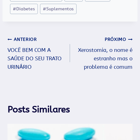
do
#
Diabetes
#
Suplementos
Post:
Navegação
ANTERIOR
PRÓXIMO
VOCÊ BEM COM A
Xerostomia, o nome é
de
SAÚDE DO SEU TRATO
estranho mas o
Post
URINÁRIO
problema é comum
Posts Similares