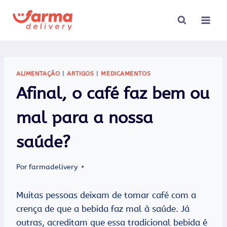
Pular
para
o
Conteúdo
ALIMENTAÇÃO
|
ARTIGOS
|
MEDICAMENTOS
Afinal, o café faz bem ou
mal para a nossa
saúde?
Por
farmadelivery
Muitas pessoas deixam de tomar café com a
crença de que a bebida faz mal à saúde. Já
outras, acreditam que essa tradicional bebida é