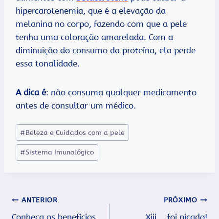
hipercarotenemia, que é a elevação da
melanina no corpo, fazendo com que a pele
tenha uma coloração amarelada. Com a
diminuição do consumo da proteína, ela perde
essa tonalidade.
A dica é
: não consuma qualquer medicamento
antes de consultar um médico.
Tags
#
Beleza e Cuidados com a pele
do
#
Sistema Imunológico
Post:
Navegação
ANTERIOR
PRÓXIMO
Conheça os benefícios
Xiii… foi picado!