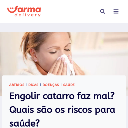
Pular
para
o
Conteúdo
ARTIGOS
|
DICAS
|
DOENÇAS
|
SAÚDE
Engolir catarro faz mal?
Quais são os riscos para
saúde?