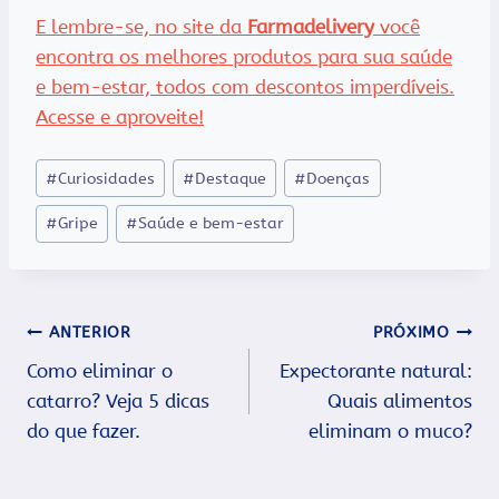
E lembre-se, no site da
Farmadelivery
você
encontra os melhores produtos para sua saúde
e bem-estar, todos com descontos imperdíveis.
Acesse e aproveite!
Tags
#
Curiosidades
#
Destaque
#
Doenças
do
#
Gripe
#
Saúde e bem-estar
Post:
Navegação
ANTERIOR
PRÓXIMO
Como eliminar o
Expectorante natural:
de
catarro? Veja 5 dicas
Quais alimentos
Post
do que fazer.
eliminam o muco?