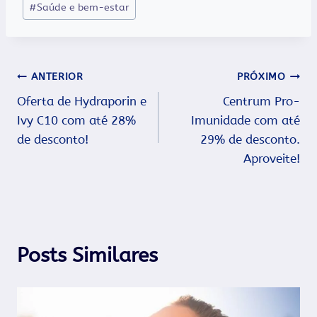
#
Saúde e bem-estar
Post:
Navegação
ANTERIOR
PRÓXIMO
Oferta de Hydraporin e
Centrum Pro-
de
Ivy C10 com até 28%
Imunidade com até
Post
de desconto!
29% de desconto.
Aproveite!
Posts Similares