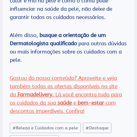
calor e frio na pele e como o clima pode
influenciar na saúde da pele, não deixe de
garantir todos os cuidados necessários.
Além disso,
busque a orientação de um
Dermatologista qualificado
para outras dúvidas
ou mais informações sobre os cuidados com a
pele.
Gostou do nosso conteúdo? Aproveite e veja
também todas as ofertas disponíveis no site
da
Farmadelivery
. Lá você encontra tudo para
os cuidados da sua
saúde
e
bem-estar
com
descontos imperdíveis. Confira!
Tags
#
Beleza e Cuidados com a pele
#
Destaque
do