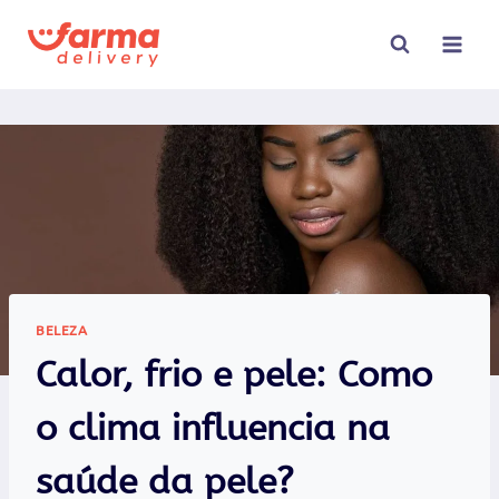
Pular
para
o
Conteúdo
BELEZA
Calor, frio e pele: Como
o clima influencia na
saúde da pele?