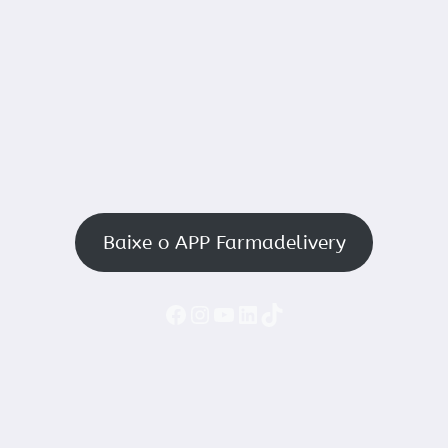
Baixe o APP Farmadelivery
Faceboook
Instagram
YouTube
LinkedIn
TikTok