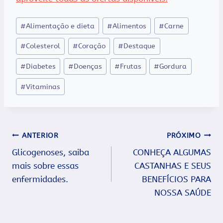
Tags
#
Alimentação e dieta
#
Alimentos
#
Carne
do
#
Colesterol
#
Coração
#
Destaque
Post:
#
Diabetes
#
Doenças
#
Frutas
#
Gordura
#
Vitaminas
Navegação
ANTERIOR
PRÓXIMO
Glicogenoses, saiba
CONHEÇA ALGUMAS
de
mais sobre essas
CASTANHAS E SEUS
Post
enfermidades.
BENEFÍCIOS PARA
NOSSA SAÚDE