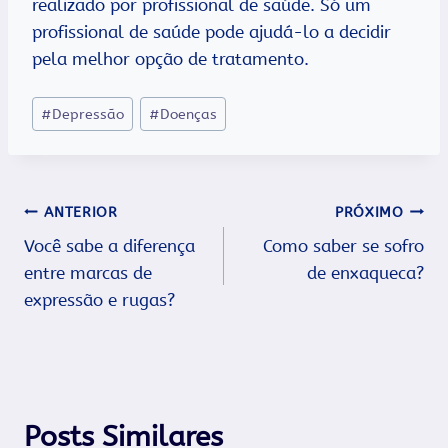
realizado por profissional de saúde. Só um
profissional de saúde pode ajudá-lo a decidir
pela melhor opção de tratamento.
Tags
#
Depressão
#
Doenças
do
Post:
Navegação
ANTERIOR
PRÓXIMO
Você sabe a diferença
Como saber se sofro
de
entre marcas de
de enxaqueca?
Post
expressão e rugas?
Posts Similares