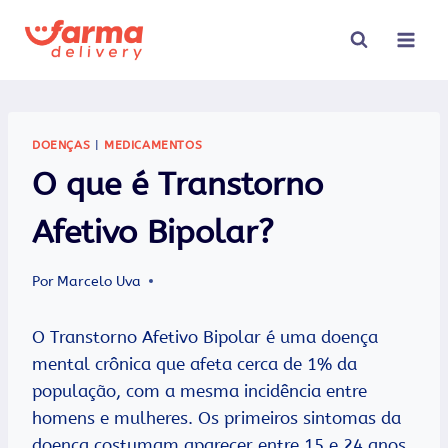
Pular
para
o
Conteúdo
DOENÇAS
|
MEDICAMENTOS
O que é Transtorno
Afetivo Bipolar?
Por
Marcelo Uva
O Transtorno Afetivo Bipolar é uma doença
mental crônica que afeta cerca de 1% da
população, com a mesma incidência entre
homens e mulheres. Os primeiros sintomas da
doença costumam aparecer entre 15 e 24 anos.