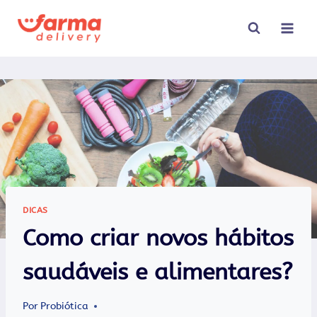
Pular
para
o
Conteúdo
DICAS
Como criar novos hábitos
saudáveis e alimentares?
Por
Probiótica