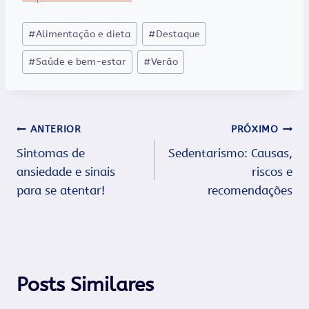
Tags
#
Alimentação e dieta
#
Destaque
do
#
Saúde e bem-estar
#
Verão
Post:
Navegação
ANTERIOR
PRÓXIMO
Sintomas de
Sedentarismo: Causas,
de
ansiedade e sinais
riscos e
Post
para se atentar!
recomendações
Posts Similares