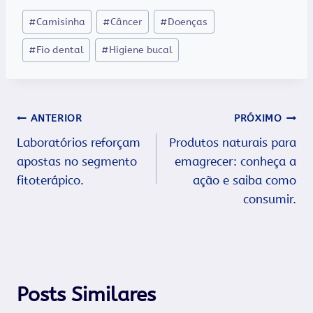
Tags
#
Camisinha
#
Câncer
#
Doenças
do
#
Fio dental
#
Higiene bucal
Post:
Navegação
ANTERIOR
PRÓXIMO
Laboratórios reforçam
Produtos naturais para
de
apostas no segmento
emagrecer: conheça a
Post
fitoterápico.
ação e saiba como
consumir.
Posts Similares