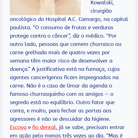
Kowalski,
cirurgião
oncológico do Hospital A.C. Camargo, na capital
paulista. “O consumo de frutas e verduras
protege contra o câncer”, diz o médico. “Por
outro lado, pessoas que comem churrasco ou
carne grelhada mais de quatro vezes por
semana têm maior risco de desenvolver a
doença.” A justificativa está na fumaça, cujos
agentes cancerígenos ficam impregnados na
carne. Não é o caso de limar da agenda o
famoso churrasquinho com os amigos — o
segredo está no equilíbrio. Outro fator que
conta, e muito, para fechar as portas aos
agressores é não se descuidar da higiene.
Escova
e
fio dental
, já se sabe, precisam entrar
em ação pelo menos três vezes ao dia. “Mas é