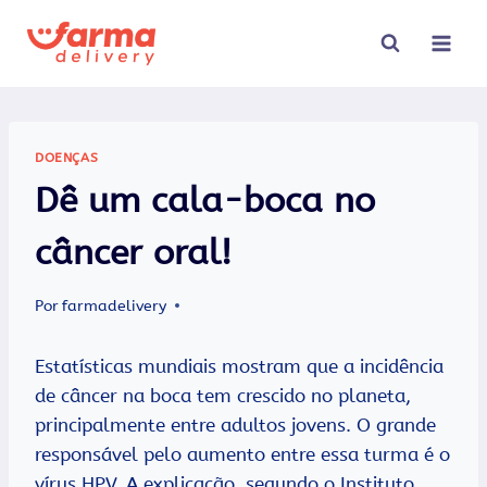
Pular
para
o
Conteúdo
DOENÇAS
Dê um cala-boca no
câncer oral!
Por
farmadelivery
Estatísticas mundiais mostram que a incidência
de câncer na boca tem crescido no planeta,
principalmente entre adultos jovens. O grande
responsável pelo aumento entre essa turma é o
vírus HPV. A explicação, segundo o Instituto