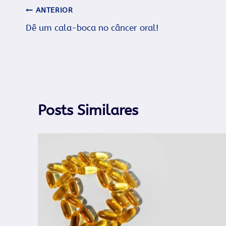
Navegação
ANTERIOR
Dê um cala-boca no câncer oral!
de
Post
Posts Similares