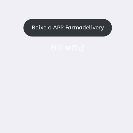
Baixe o APP Farmadelivery
Faceboook
Instagram
YouTube
LinkedIn
TikTok