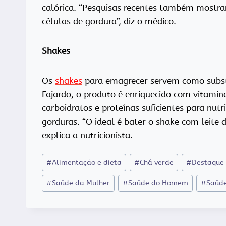
calórica. “Pesquisas recentes também mostrar
células de gordura”, diz o médico.
S
hakes
Os
shakes
para emagrecer servem como substit
Fajardo, o produto é enriquecido com vitamin
carboidratos e proteínas suficientes para nu
gorduras. “O ideal é bater o shake com leite 
explica a nutricionista.
Tags
#
Alimentação e dieta
#
Chá verde
#
Destaque
do
#
Saúde da Mulher
#
Saúde do Homem
#
Saúde
Post: