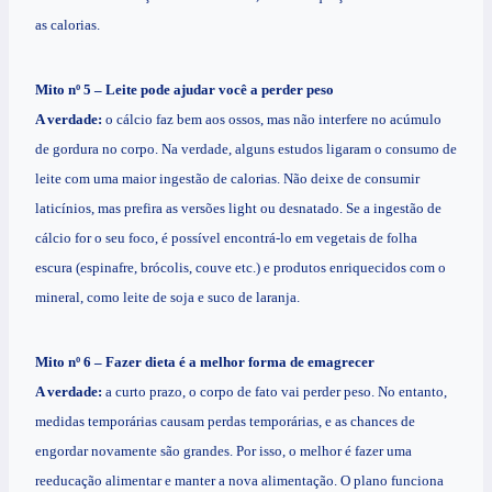
as calorias.
Mito nº 5 – Leite pode ajudar você a perder peso
A verdade:
o cálcio faz bem aos ossos, mas não interfere no acúmulo
de gordura no corpo. Na verdade, alguns estudos ligaram o consumo de
leite com uma maior ingestão de calorias. Não deixe de consumir
laticínios, mas prefira as versões light ou desnatado. Se a ingestão de
cálcio for o seu foco, é possível encontrá-lo em vegetais de folha
escura (espinafre, brócolis, couve etc.) e produtos enriquecidos com o
mineral, como leite de soja e suco de laranja.
Mito nº 6 – Fazer dieta é a melhor forma de emagrecer
A verdade:
a curto prazo, o corpo de fato vai perder peso. No entanto,
medidas temporárias causam perdas temporárias, e as chances de
engordar novamente são grandes. Por isso, o melhor é fazer uma
reeducação alimentar e manter a nova alimentação. O plano funciona