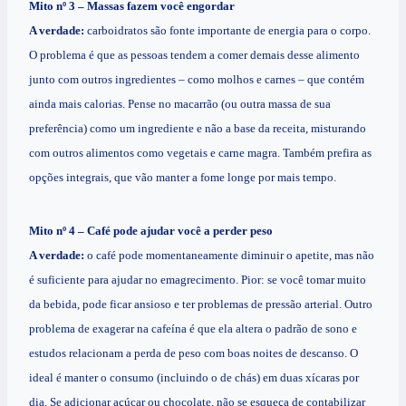
Mito nº 3 – Massas fazem você engordar
A verdade:
carboidratos são fonte importante de energia para o corpo.
O problema é que as pessoas tendem a comer demais desse alimento
junto com outros ingredientes – como molhos e carnes – que contém
ainda mais calorias. Pense no macarrão (ou outra massa de sua
preferência) como um ingrediente e não a base da receita, misturando
com outros alimentos como vegetais e carne magra. Também prefira as
opções integrais, que vão manter a fome longe por mais tempo.
Mito nº 4 – Café pode ajudar você a perder peso
A verdade:
o café pode momentaneamente diminuir o apetite, mas não
é suficiente para ajudar no emagrecimento. Pior: se você tomar muito
da bebida, pode ficar ansioso e ter problemas de pressão arterial. Outro
problema de exagerar na cafeína é que ela altera o padrão de sono e
estudos relacionam a perda de peso com boas noites de descanso. O
ideal é manter o consumo (incluindo o de chás) em duas xícaras por
dia. Se adicionar açúcar ou chocolate, não se esqueça de contabilizar