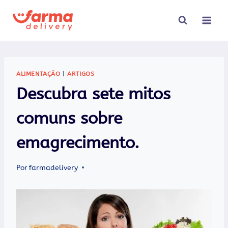
Pular
para
o
Conteúdo
ALIMENTAÇÃO
|
ARTIGOS
Descubra sete mitos
comuns sobre
emagrecimento.
Por
farmadelivery