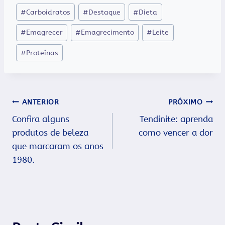
#
Carboidratos
#
Destaque
#
Dieta
Post:
#
Emagrecer
#
Emagrecimento
#
Leite
#
Proteínas
Navegação
ANTERIOR
PRÓXIMO
Confira alguns
Tendinite: aprenda
de
produtos de beleza
como vencer a dor
Post
que marcaram os anos
1980.